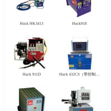
Huck HK3413
Huck918
Huck 911D
Huck 432CS（带控制系
统）