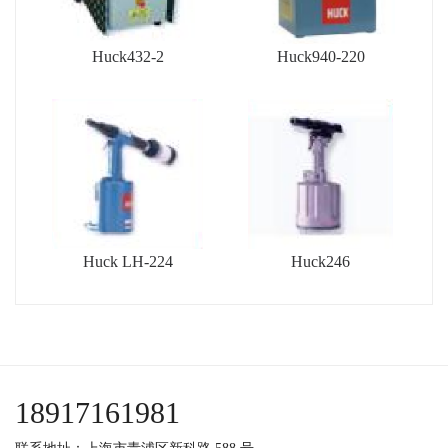
Huck432-2
Huck940-220
Huck LH-224
Huck246
18917161981