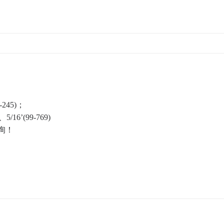
-245)；
16’(99-769)
询！